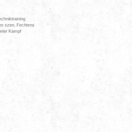
chniktraining
es szen. Fechtens
neter Kampf